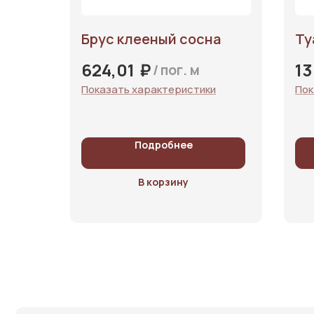
Брус клееный сосна
Ту
₽
624,01
13
/
пог. м
Показать характеристики
Пок
Подробнее
В корзину
Каталог
У