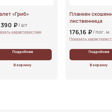
алет «‎Гриб»‎
Планкен скошен
лиственница
₽
 390
/
шт
₽
176,16
/
пог. м
азать характеристики
Показать характерист
Подробнее
Подробнее
В корзину
В корзину
слуги
О компании
Отзывы
Блог
Контакты