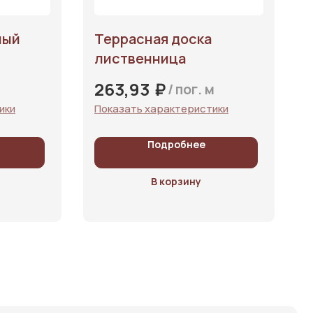
ный
Террасная доска
лиственница
₽
263,93
/
пог. м
ики
Показать характеристики
Подробнее
В корзину
Оставить заявку
+7 (951) 576-01-02