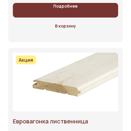
Блог
Подробнее
Контакты
В корзину
+7 (951) 576-01-02
Акция
Оставить заявку
2025 © Лесной торговый дом. г.Кемерово.
Политика
конфиденциальности
Вся представленная на сайте информация носит информационный
характер и не является офертой. Информация и изображения товаров
на сайте принадлежат ООО «Лесной торговый дом». Использование
материалов требует согласия компании. Нарушения преследуются по
закону. Внешний вид товара может отличаться от фото.
Евровагонка лиственница