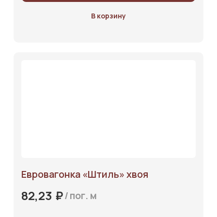
В корзину
Каталог
Евровагонка «‎Штиль»‎ хвоя
Услуги
₽
82,23
/
пог. м
О компании
Отзывы