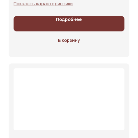
Показать характеристики
Блог
Подробнее
Контакты
В корзину
+7 (951) 576-01-02
Оставить заявку
2025 © Лесной торговый дом. г.Кемерово.
Политика
конфиденциальности
Вся представленная на сайте информация носит информационный
характер и не является офертой. Информация и изображения товаров
на сайте принадлежат ООО «Лесной торговый дом». Использование
материалов требует согласия компании. Нарушения преследуются по
закону. Внешний вид товара может отличаться от фото.