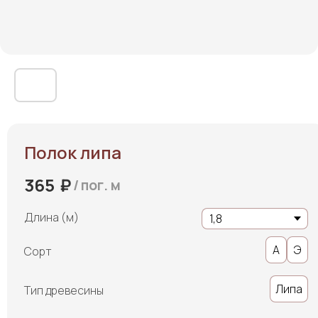
Полок липа
₽
365
/
пог. м
Длина (м)
А
Э
Сорт
Липа
Тип древесины