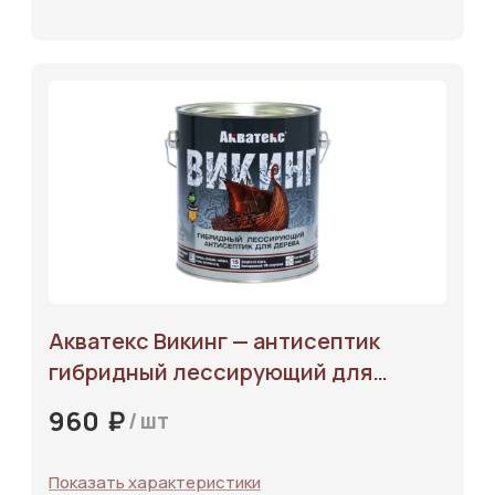
Акватекс Викинг — антисептик
Каталог
гибридный лессирующий для
Услуги
дерева
₽
960
/
шт
О компании
Отзывы
Показать характеристики