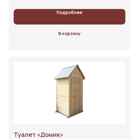
Блог
Подробнее
Контакты
В корзину
+7 (951) 576-01-02
Оставить заявку
2025 © Лесной торговый дом. г.Кемерово.
Политика
конфиденциальности
Вся представленная на сайте информация носит информационный
характер и не является офертой. Информация и изображения товаров
на сайте принадлежат ООО «Лесной торговый дом». Использование
материалов требует согласия компании. Нарушения преследуются по
закону. Внешний вид товара может отличаться от фото.
Туалет «‎Домик»‎